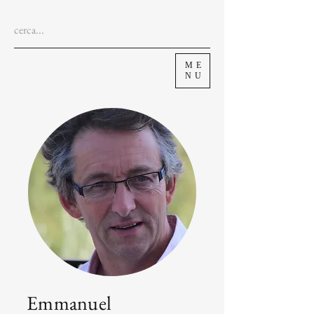
ME
NU
Emmanuel