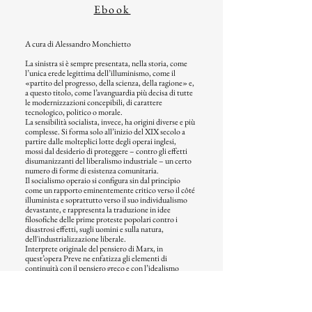
Ebook
A cura di Alessandro Monchietto
La sinistra si è sempre presentata, nella storia, come
l’unica erede legittima dell’illuminismo, come il
«partito del progresso, della scienza, della ragione» e,
a questo titolo, come l’avanguardia più decisa di tutte
le modernizzazioni concepibili, di carattere
tecnologico, politico o morale.
La sensibilità socialista, invece, ha origini diverse e più
complesse. Si forma solo all’inizio del XIX secolo a
partire dalle molteplici lotte degli operai inglesi,
mossi dal desiderio di proteggere – contro gli effetti
disumanizzanti del liberalismo industriale – un certo
numero di forme di esistenza comunitaria.
Il socialismo operaio si configura sin dal principio
come un rapporto eminentemente critico verso il côté
illuminista e soprattutto verso il suo individualismo
devastante, e rappresenta la traduzione in idee
filosofiche delle prime proteste popolari contro i
disastrosi effetti, sugli uomini e sulla natura,
dell'industrializzazione liberale.
Interprete originale del pensiero di Marx, in
quest’opera Preve ne enfatizza gli elementi di
continuità con il pensiero greco e con l’idealismo
classico tedesco, rintracciando nella storia della
filosofia occidentale un filone di lungo periodo
caratterizzato dalla ricerca di pratiche di
ricomposizione comunitaria, a fronte del