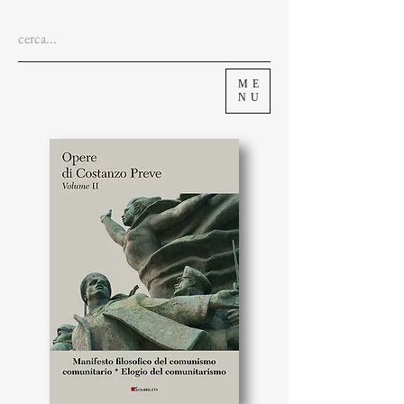
ME
NU