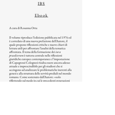
IBS
Ebook
A cura di Rosanna Ortu
Il volume riproduce l’edizione pubblicata nel 1976 ed
è corredato di una nuova prefazione dell’Autore, il
quale propone riflessioni critiche e nuove chiavi di
lettura utili per affrontare l’analisi della tematica
affrontata. Il tema della formazione dei
iura
praediorum
è tuttora centrale nelle riflessioni
giuridiche europee contemporanee e l’impostazione
di Capogrossi Colognesi risulta essere ancora adesso
attuale e imprescindibile per gli studiosi che si
accingono ad analizzare le problematiche inerenti alla
genesi e alla struttura delle servitù prediali nel mondo
romano. Come sostenuto dall’Autore: «solo
riflettendo sul modo in cui le precedenti generazioni
si sono interrogate sui problemi che ancora si
propongono a noi, seppure sotto punti di vista e con
prospettive sovente assai diverse dalle nostre, noi
comprendiamo meglio la loro natura complessa».
© 2023 - by Inschibboleth Edizioni