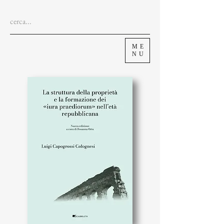
ME
NU