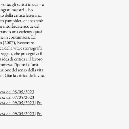
olta, gli scritti in cui – a
Ingrati maestri – ho
to della critica letteraria,
esto pamphlet, che scatenò
ai intorbidate acque del
spettando una cadenza quasi
ione in contumacia. La
mo (2007), Recensire.
a della vita e storiografia
 saggio, che proseguiva il
idea di critica e il lavoro
 ammessa l’ipotesi d’una
uzione del senso della vita
 Già: la critica della vita.
acia
del 05/05/2023
acia
del 07/05/2023
acia
del 09/05/2023 [Pt.
acia
del 09/05/2023 [Pt.