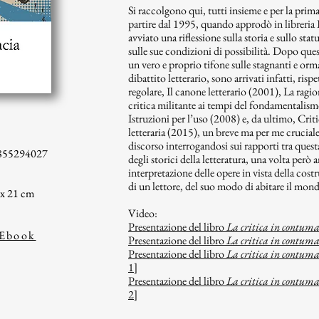
Si raccolgono qui, tutti insieme e per la prima v
partire dal 1995, quando approdò in libreria 
avviato una riflessione sulla storia e sullo statu
sulle sue condizioni di possibilità. Dopo qu
un vero e proprio tifone sulle stagnanti e orm
dibattito letterario, sono arrivati infatti, ri
regolare, Il canone letterario (2001), La rag
critica militante ai tempi del fondamentalis
Istruzioni per l’uso (2008) e, da ultimo, Critic
letteraria (2015), un breve ma per me cruciale
discorso interrogandosi sui rapporti tra questa 
855294027
degli storici della letteratura, una volta però
interpretazione delle opere in vista della costr
di un lettore, del suo modo di abitare il mondo.
 x 21 cm
Video:
Presentazione del libro
La critica in contum
Ebook
Presentazione del libro
La critica in contum
Presentazione del libro
La critica in contum
1]
Presentazione del libro
La critica in contum
2]