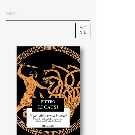
ME
NU