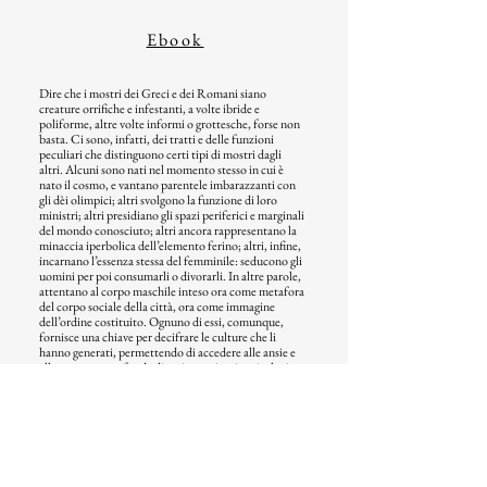
Ebook
Dire che i mostri dei Greci e dei Romani siano
creature orrifiche e infestanti, a volte ibride e
poliforme, altre volte informi o grottesche, forse non
basta. Ci sono, infatti, dei tratti e delle funzioni
peculiari che distinguono certi tipi di mostri dagli
altri. Alcuni sono nati nel momento stesso in cui è
nato il cosmo, e vantano parentele imbarazzanti con
gli dèi olimpici; altri svolgono la funzione di loro
ministri; altri presidiano gli spazi periferici e marginali
del mondo conosciuto; altri ancora rappresentano la
minaccia iperbolica dell’elemento ferino; altri, infine,
incarnano l’essenza stessa del femminile: seducono gli
uomini per poi consumarli o divorarli. In altre parole,
attentano al corpo maschile inteso ora come metafora
del corpo sociale della città, ora come immagine
dell’ordine costituito. Ognuno di essi, comunque,
fornisce una chiave per decifrare le culture che li
hanno generati, permettendo di accedere alle ansie e
alle strutture profonde di un immaginario mitologico
che ancora oggi ci affascina.
Video:
Presentazione del libro
In principio erano i mostri