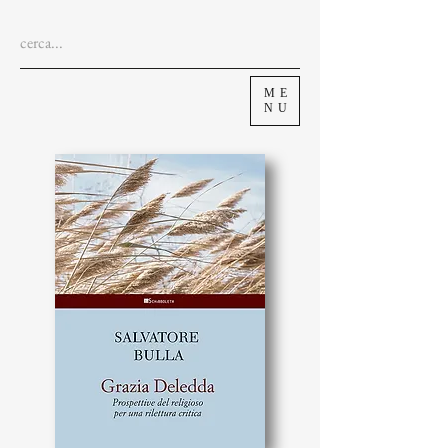
ME
NU