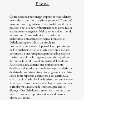
Ebook
Come possono i personaggi imporsi di vivere dentro
una scelta di una mortificazione perenne? Come può
un uomo costringersi in un distacco dal mondo delle
passioni e dei desideri, rifiutati in blocco come realtà
assolutamente negative? Nel panorama di un mondo
inteso come il campo da gioco di un destino
ineluttabile e amaramente tragico, i romanzi di
Deledda pongono subito un problema
profondamente morale. Il peso della colpa infrange
nell’io qualsiasi tentativo di vita esteriore e sociale,
portandolo a una vertiginosa parabola finale aperta
tra due possibilità: la tragica e presentita esperienza
del nulla e la flebile luce drammatica del perdono.
Assistiamo a una dimensione eminentemente
deleddiana di sentire la vita e le sue urgenze, derivata
di filato da un certo sentimento religioso, inteso lato
sensu come rapporto col mistero e col destino. La
scrittrice ci ricorda che il male esiste, così come esiste
il peccato. La sua forza anti-ideologica novecentesca
ci ribolle tra le mani, nella libertà tragica che lei
dipinge. Una Deledda estrema che ci trascina in un
misto di fascino e repulsione sino alle domande
ultime dell’uomo.
Video:
Presentazione del libro
Grazia Deledda
del
26/05/2022
Presentazione del libro
Grazia Deledda
del