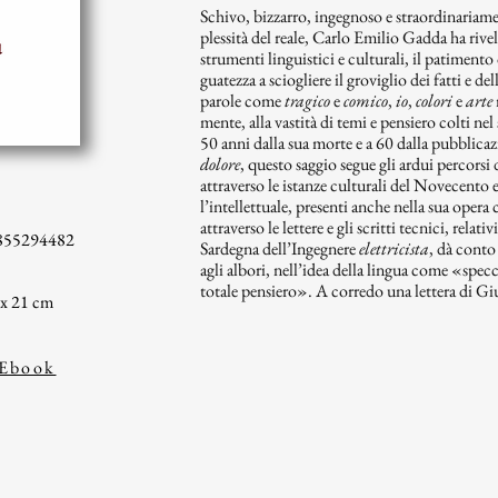
Schivo, bizzarro, ingegnoso e straordinariame
plessità del reale, Carlo Emilio Gadda ha rive
strumenti linguistici e culturali, il patimento 
guatezza a sciogliere il groviglio dei fatti e de
parole come
tragico
e
comico
,
io
,
colori
e
arte
mente, alla vastità di temi e pensiero colti 
50 anni dalla sua morte e a 60 dalla pubblica
dolore
, questo saggio segue gli ardui percorsi
attraverso le istanze culturali del Novecento 
l’intellettuale, presenti anche nella sua oper
attraverso le lettere e gli scritti tecnici, relat
855294482
Sardegna dell’Ingegnere
elettricista
, dà conto
agli albori, nell’idea della lingua come «specch
totale pensiero». A corredo una lettera di Gi
 x 21 cm
Ebook