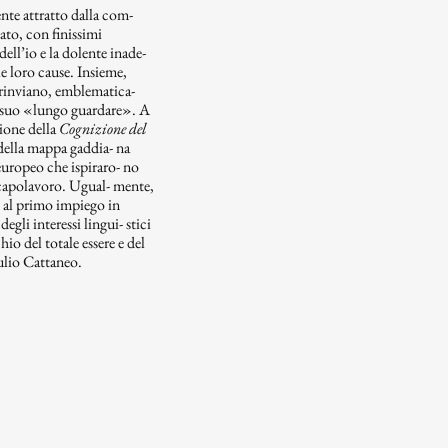
nte attratto dalla com-
lato, con finissimi
dell’io e la dolente inade-
lle loro cause. Insieme,
rinviano, emblematica-
nel suo «lungo guardare». A
zione della
Cognizione del
 della mappa gaddia- na
europeo che ispiraro- no
a capolavoro. Ugual- mente,
ivi al primo impiego in
 degli interessi lingui- stici
io del totale essere e del
ulio Cattaneo.