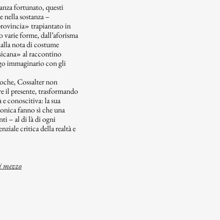
anza fortunato, questi
 nella sostanza –
 provincia» trapiantato in
 varie forme, dall’aforisma
dalla nota di costume
sicana» al raccontino
ogo immaginario con gli
epoche, Cossalter non
re il presente, trasformando
 e conoscitiva: la sua
conica fanno sì che una
ti – al di là di ogni
nziale critica della realtà e
i mezzo