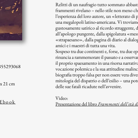
Relitti di un naufragio tutto sommato abbast
frammenti rivelano – nello stile non meno che
l’esperienza del loro autore, un «letterato di
una megalopoli latino-americana. Vi troviamo
gustosamente satirico al ricordo struggente, 
all’apologo pungente, dalla spigolatura «mes
«strapaesano», dalla pagina di diario al dial
amici e i maestri di tutta una vita.
Sospeso tra due continenti e, forse, tra due 
rinuncia a rammemorare il passato e a osserva
il proprio spaesamento in una risorsa narrativa
855293068
vocazione polemica e la sua attitudine malin
biografia troppo falsa per non essere vera diven
mitologia del dispatrio o dell’esilio – una pote
 x 21 cm
delle sue fatali ricadute nell’avvenire.
Video:
Ebook
Presentazione del libro
Frammenti dell'età d