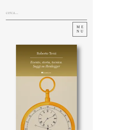
ME
NU