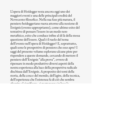
L’opera di Heidegger resta ancora oggi uno dei
maggiori eventi e una delle principali eredità del
Novecento filosofico. Nella sua fase più matura, il
pensiero heideggeriano ruota attorno alla nozione di
Ereignis (evento appropriante), come ultimo esito del
tentativo di pensare l’essere in un modo non-
metafisico, esito che conduce infine al di là della stessa
questione dell’essere. Qual è il ruolo del tema
dell’evento nell’opera di Heidegger? E, soprattutto,
quali sono le prospettive di pensiero che esso apre? I
saggi del presente volume esplorano alcune piste per
rispondere a queste domande, cercando di mettere il
pensiero dell’Ereignis “alla prova”, ovvero di
ripensare in modo produttivo diversi aspetti della
nostra esperienza alla luce della prospettiva radicale
dischiusa dall’Ereignis. A proposito dei temi della
storia, della cosa e del mondo, dell’agire, della tecnica,
dell’esperienza che l’esistenza fa di ciò che sembra
sfuggire al significato, si metteranno in luce le
possibilità di pensiero che i testi di Heidegger aprono,
ma anche le ambiguità e le tensioni da cui sono
attraversati.
© 2023 - by Inschibboleth Edizioni
di Inschibboleth soc. coop.
info@inschibbolethedizioni.com