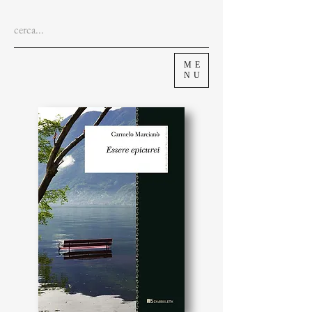
ME
NU