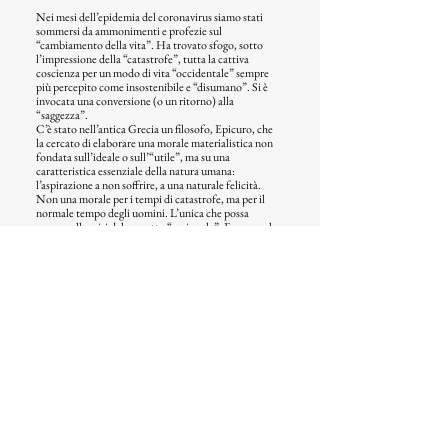
Nei mesi dell’epidemia del coronavirus siamo stati
sommersi da ammonimenti e profezie sul
“cambiamento della vita”. Ha trovato sfogo, sotto
l’impressione della “catastrofe”, tutta la cattiva
coscienza per un modo di vita “occidentale” sempre
più percepito come insostenibile e “disumano”. Si è
invocata una conversione (o un ritorno) alla
“saggezza”.
C’è stato nell’antica Grecia un filosofo, Epicuro, che
la cercato di elaborare una morale materialistica non
fondata sull’ideale o sull’“utile”, ma su una
caratteristica essenziale della natura umana:
l’aspirazione a non soffrire, a una naturale felicità.
Non una morale per i tempi di catastrofe, ma per il
normale tempo degli uomini. L’unica che possa
reggere alla crisi del soggetto “razionale”. Essere, nel
nostro tempo di catastrofe, attuale.
© 2023 - by Inschibboleth Edizioni
di Inschibboleth soc. coop.
info@inschibbolethedizioni.com
Privacy - Informativa cookie