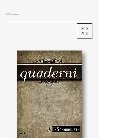
ME
NU