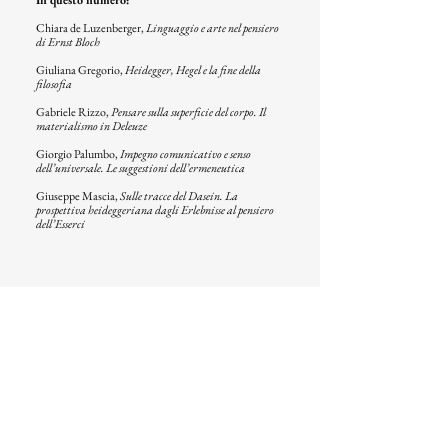
In questo numero:
Chiara de Luzenberger,
Linguaggio e arte nel pensiero
di Ernst Bloch
Giuliana Gregorio,
Heidegger, Hegel e la fine della
filosofia
Gabriele Rizzo,
Pensare sulla superficie del corpo. Il
materialismo in Deleuze
Giorgio Palumbo,
Impegno comunicativo e senso
dell’universale. Le suggestioni dell’ermeneutica
Giuseppe Mascia,
Sulle tracce del Dasein. La
prospettiva heideggeriana dagli Erlebnisse al pensiero
dell’Esserci
© 2023 - by Inschibboleth Edizioni
di Inschibboleth soc. coop.
info@inschibbolethedizioni.com