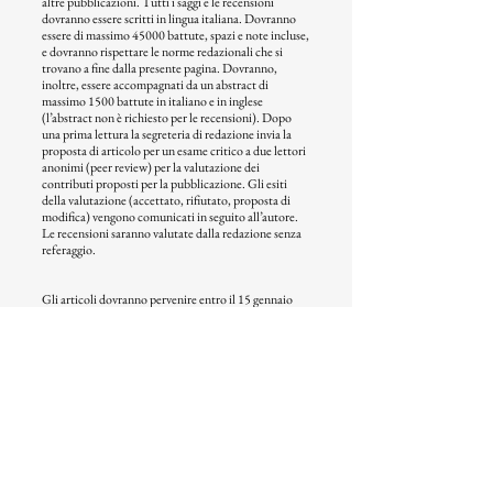
altre pubblicazioni. Tutti i saggi e le recensioni
dovranno essere scritti in lingua italiana. Dovranno
essere di massimo 45000 battute, spazi e note incluse,
e dovranno rispettare le norme redazionali che si
trovano a fine dalla presente pagina. Dovranno,
inoltre, essere accompagnati da un abstract di
massimo 1500 battute in italiano e in inglese
(l’abstract non è richiesto per le recensioni). Dopo
una prima lettura la segreteria di redazione invia la
proposta di articolo per un esame critico a due lettori
anonimi (peer review) per la valutazione dei
contributi proposti per la pubblicazione. Gli esiti
della valutazione (accettato, rifiutato, proposta di
modifica) vengono comunicati in seguito all’autore.
Le recensioni saranno valutate dalla redazione senza
referaggio.
Gli articoli dovranno pervenire entro il 15 gennaio
2023. La risposta sarà comunicata entro il 30
gennaio.
Norme redazionali
© 2023 - by Inschibboleth Edizioni
di Inschibboleth soc. coop.
info@inschibbolethedizioni.com
Privacy - Informativa cookie