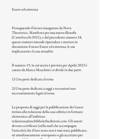
Essere ed esistenza
Proseguendo il lavoro inaugurato da Nova
Theoretica. Manifesto per una nuova filosofia
(Castelvecchi 2021), e dal precedente numero 18,
questo numero intende riprendere e mettere in
discussione il nesso Essere ed esistenza, le sue
implicazioni e la sua attualità.
Il numero 19, la cui uscita è prevista per Aprile 2023 è
curato da Marco Moschini e si divide in due parti:
1) Una parte dedicata al tema
2) Una parte dedicata a saggi e recensioni non
necessariamente legati al tema.
La proposta di saggi per la pubblicazione dev’essere
inviata alla redazione della casa editrice in formato
elettronico all’indirizzo
redazione@inschibbolethedizioni.com
. Gli autori
devono certificare (nella mail che accompagna
l’articolo) che il loro testo non è mai stato pubblicato,
né simultaneamente sottoposto o già accettato per