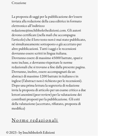
Creazione
La proposta di saggi per la pubblicazione dev’essere
inviata alla redazione della casa editrice in formato
elettronico all’indirizzo
redazione@inschibbolethedizioni.com
. Gli autori
devono certificare (nella mail che accompagna
l’articolo) che il loro testo non è mai stato pubblicato,
né simultaneamente sottoposto o già accettato per
altre pubblicazioni. Tutti i saggi e le recensioni
dovranno essere scritti in lingua italiana.
Dovranno essere di massimo 45000 battute, spazi e
note incluse, e dovranno rispettare le norme
redazionali che si trovano a fine dalla presente pagina.
Dovranno, inoltre, essere accompagnati da un
abstract di massimo 1200 battute in italiano e in
inglese (l’abstract non è richiesto per le recensioni).
Dopo una prima lettura la segreteria di redazione
invia la proposta di articolo per un esame critico a due
lettori anonimi (peer review) per la valutazione dei
contributi proposti per la pubblicazione. Gli esiti
della valutazione (accettato, rifiutato, proposta di
modifica)
Norme redazionali
© 2023 - by Inschibboleth Edizioni