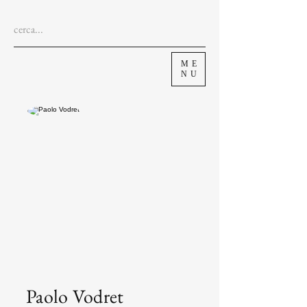
ME
NU
Paolo Vodret