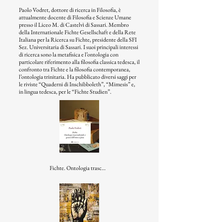
Paolo Vodret, dottore di ricerca in Filosofia, è
attualmente docente di Filosofia e Scienze Umane
presso il Liceo M. di Castelvì di Sassari. Membro
della Internationale Fichte Gesellschaft e della Rete
Italiana per la Ricerca su Fichte, presidente della SFI
Sez. Universitaria di Sassari. I suoi principali interessi
di ricerca sono la metafisica e l’ontologia con
particolare riferimento alla filosofia classica tedesca, il
confronto tra Fichte e la filosofia contemporanea,
l’ontologia trinitaria. Ha pubblicato diversi saggi per
le riviste “Quaderni di Inschibboleth”, “Mimesis” e,
in lingua tedesca, per le “Fichte Studien”.
Fichte. Ontologia trascendentale e genesi dell'etica a Jena