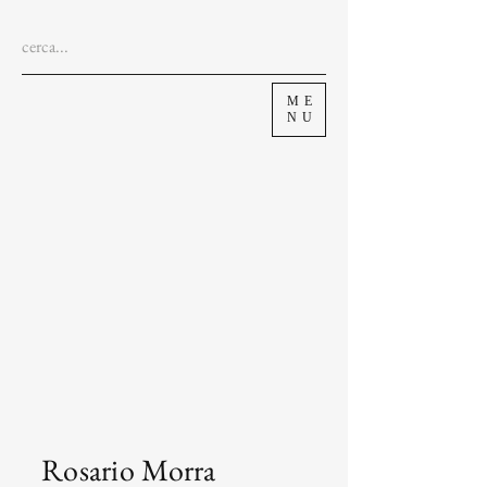
ME
NU
Rosario Morra