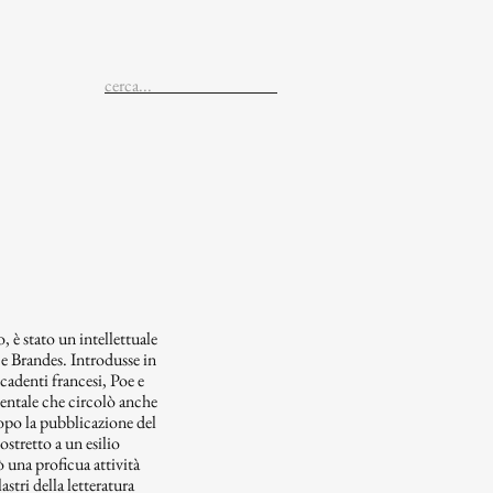
, è stato un intellettuale
e Brandes. Introdusse in
ecadenti francesi, Poe e
entale che circolò anche
opo la pubblicazione del
stretto a un esilio
iò una proficua attività
stri della letteratura