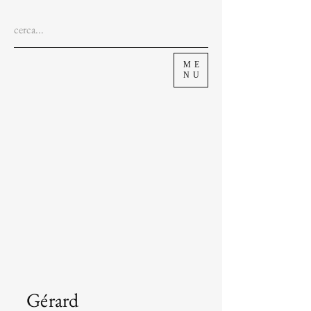
ME
NU
Gérard