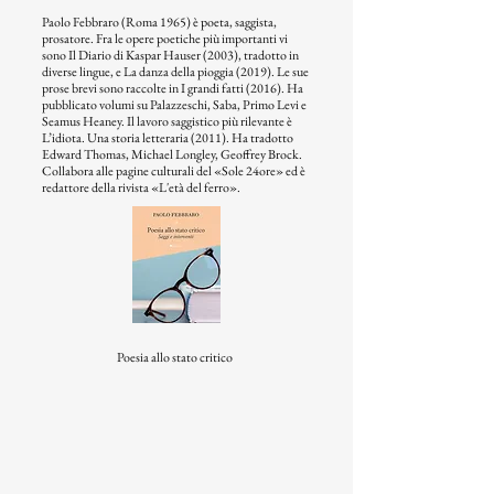
Paolo Febbraro (Roma 1965) è poeta, saggista,
prosatore. Fra le opere poetiche più importanti vi
sono Il Diario di Kaspar Hauser (2003), tradotto in
diverse lingue, e La danza della pioggia (2019). Le sue
prose brevi sono raccolte in I grandi fatti (2016). Ha
pubblicato volumi su Palazzeschi, Saba, Primo Levi e
Seamus Heaney. Il lavoro saggistico più rilevante è
L’idiota. Una storia letteraria (2011). Ha tradotto
Edward Thomas, Michael Longley, Geoffrey Brock.
Collabora alle pagine culturali del «Sole 24ore» ed è
redattore della rivista «L'età del ferro».
Poesia allo stato critico