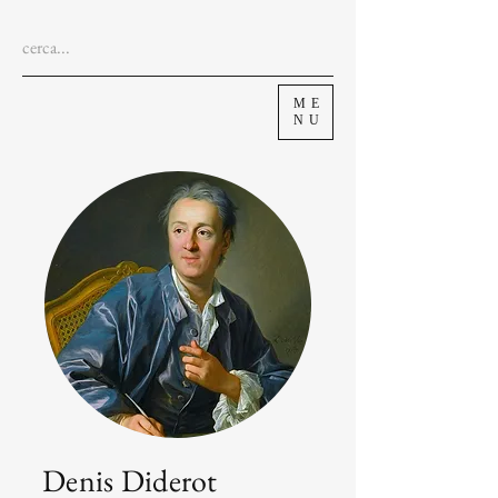
ME
NU
Denis Diderot