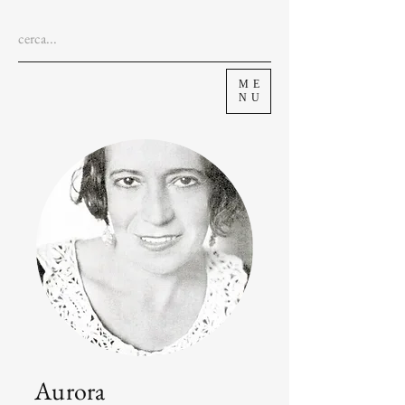
ME
NU
Aurora