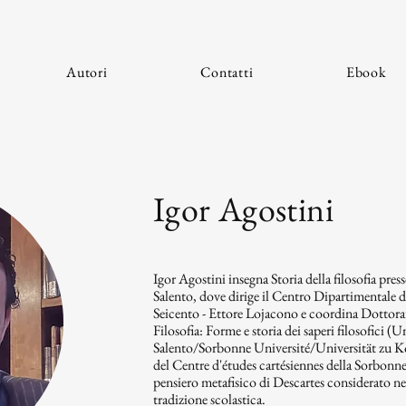
Autori
Contatti
Ebook
Igor Agostini
Igor Agostini insegna Storia della filosofia pres
Salento, dove dirige il Centro Dipartimentale di
Seicento - Ettore Lojacono e coordina Dottorat
Filosofia: Forme e storia dei saperi filosofici (U
Salento/Sorbonne Université/Universität zu K
del Centre d'études cartésiennes della Sorbonne 
pensiero metafisico di Descartes considerato ne
tradizione scolastica.